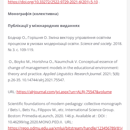
https://doi.org/10.33272/2522-9729-2021-6(201)-5-10
.
Монографія (колективна)
Публікації у міжнародних виданнях
Боднар О., Горішня О. Зміна вектору управління освітнім
процесом в умовах модернізації освіти.
Science and society
. 2018.
№ 3. с. 109-119.
O., Boyko M., Horishna O., Naumchuk V. Conceptual essence of
change of management models in the educational environment:
theory and practice.
Applied Linguistics Research Journal
. 2021; 5(8):
р.26-35. 10.14744/alrj.2021.75547.
URL:
https://alrjournal.com/jvi.aspx?un=ALRJ-75547&volume
Scientific foundations of modern pedagogy: collective monograph
/ Bets I., Bets Yu., Filippov M., etc. Іnternational Science Group.
Boston: Primedia eLaunch, 2020. 146 р. Available at : DOI :
10.46299/isg.2020.MONO.PED.II. URL:
https://repo.odmu.edu.ua/xmlui/bitstream/handle/123456789/8145/