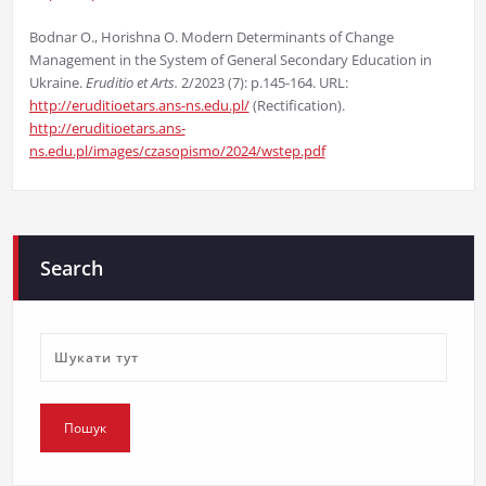
Bodnar O., Horishna O. Modern Determinants of Change
Management in the System of General Secondary Education in
Ukraine.
Eruditio et Arts.
2/2023 (7): p.145-164. URL:
http://eruditioetars.ans-ns.edu.pl/
(Rectification).
http://eruditioetars.ans-
ns.edu.pl/images/czasopismo/2024/wstep.pdf
Search