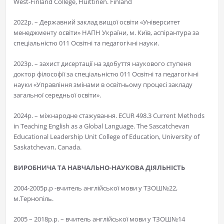
West-Finland College, Huittinen. Finland
2022р. – Державний заклад вищої освіти «Університет
менеджменту освіти» НАПН України, м. Київ, аспірантура за
спеціальністю 011 Освітні та педагогічні науки.
2023р. – захист дисертації на здобуття наукового ступеня
доктор філософії за спеціальністю 011 Освітні та педагогічні
науки «Управління змінами в освітньому процесі закладу
загальної середньої освіти».
2024р. – міжнародне стажування. ECUR 498.3 Current Methods
in Teaching English as a Global Language. The Sascatchevan
Educational Leadership Unit College of Education, University of
Saskatchevan, Canada.
ВИРОБНИЧА ТА НАВЧАЛЬНО-НАУКОВА ДІЯЛЬНІСТЬ
2004-2005р.р -вчитель англійської мови у ТЗОШ№22,
м.Тернопіль.
2005 – 2018р.р. – вчитель англійської мови у ТЗОШ№14