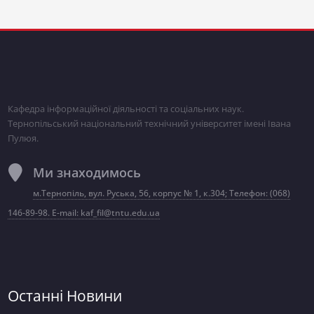
Кафедра інформаційної діяльності та соціальних наук.
Тернопільський національний технічний університет імені Івана
Пулюя.
Ми знаходимось
м.Тернопіль, вул. Руська, 56, корпус № 1, к.304; Телефон: (068)
146-89-98. E-mail: kaf_fil@tntu.edu.ua
Останні Новини