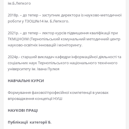
ім.Б.Лепкого
2018р. – до тепер – заступник директора із науково-методичної
роботи у ТЗОШ№14 ім. Б.Лепкого.
2021р. – до тепер – лектор курсів підвищення кваліфікації при
ТКМЦНОІМ (Тернопільський комунальний методичний центр
науково-освітніх інновацій і моніторингу.
2024р.- старший викладач кафедри інформаційної діяльності та
соціальних наук Тернопільського національного технічного
університету ім. Івана Пулюя
НАВЧАЛЬНІ КУРСИ
Формування фахової/професійної компетенції в умовах
впровадження концепції НУШ
НАУКОВІ ПРАЦІ
Публікації категорії Б.