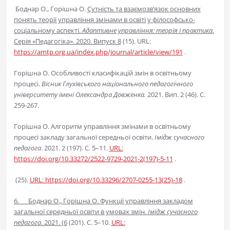
Боднар О., Горішна О.
Сутність та взаємозв’язок основних
понять теорії управління змінами в освіті у філософсько-
соціальному аспекті.
Адаптивне управління: теорія і практика
.
Серія «Педагогіка». 2020. Випуск 8
(15). URL:
https://amtp.org.ua/index.php/journal/article/view/191
.
Горішна О. Особливості класифікацій змін в освітньому
процесі.
Вісник Глухівського національного педагогічного
університету імені Олександра Довженка.
2021. Вип. 2 (46). С.
259-267.
Горішна О. Алгоритм управління змінами в освітньому
процесі закладу загальної середньої освіти.
Імідж сучасного
педагога
. 2021. 2 (197). C. 5–11.
URL:
https://doi.org/10.33272/2522-9729-2021-2(197)-5-11
.
(25).
URL: https://doi.org/10.33296/2707-0255-13(25)-18
.
6. Боднар О., Горішна О. Функції управління закладом
загальної середньої освіти в умовах змін.
Імідж сучасного
педагога
. 2021. (6
(201). С. 5–10.
URL: