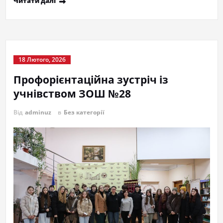
Читати далі
18 Лютого, 2026
Профорієнтаційна зустріч із
учнівством ЗОШ №28
Від
adminuz
в
Без категорії