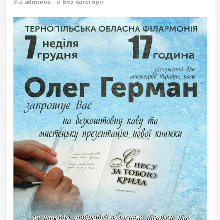
Від
adminuz
в
Без категорії