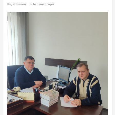
Від
adminuz
в
Без категорії