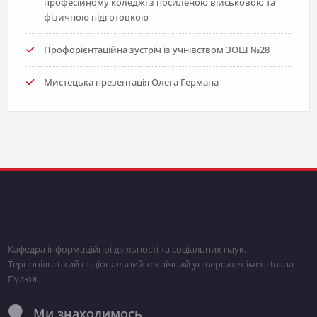
професійному коледжі з посиленою військовою та
фізичною підготовкою
Профорієнтаційна зустріч із учнівством ЗОШ №28
Мистецька презентація Олега Германа
Кафедра інформаційної діяльності та соціальних наук.
Тернопільський національний технічний університет імені Івана
Пулюя.
Ми знаходимось