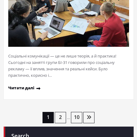
Соціальні комунікації — це не лише теорія, а й практика!
Сьогодні на занятті групи БІ-31 говорили про соціальну
рекламу — її вплив, значення та реальні кейси. Було
практично, корисно і…
Читати далі
Пагінація
1
2
10
…
записів
Search