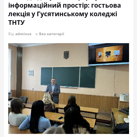
інформаційний простір: гостьова
лекція у Гусятинському коледжі
ТНТУ
Від
adminuz
в
Без категорії