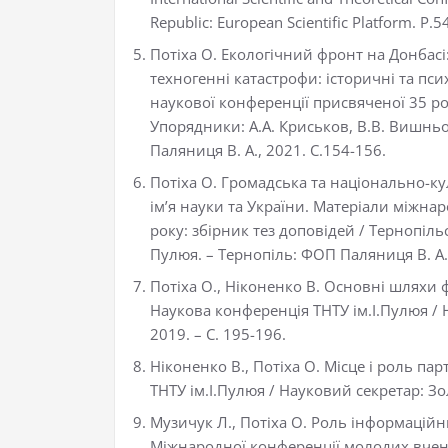
Republic: European Scientific Platform. Р.5
Потіха О. Екологічний фронт на Донбасі:
техногенні катастрофи: історичні та пси
наукової конференції присвяченої 35 рок
Упорядники: А.А. Криськов, В.В. Вишньо
Паляниця В. А., 2021. С.154-156.
Потіха О. Громадська та національно-ку
ім’я науки та України. Матеріали міжна
року: збірник тез доповідей / Тернопіл
Пулюя. – Тернопіль: ФОП Паляниця В. А. 
Потіха О., Ніконенко В. Основні шляхи 
Наукова конференція ТНТУ ім.І.Пулюя / 
2019. – С. 195-196.
Ніконенко В., Потіха О. Місце і роль пар
ТНТУ ім.І.Пулюя / Науковий секретар: Зол
Музичук Л., Потіха О. Роль інформаційни
Міжнародної конференції молодих вчених 