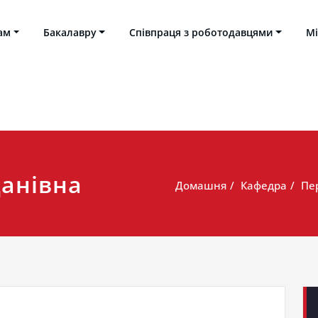
ам
Бакалавру
Співпраця з роботодавцями
Мі
ільського національного технічного університету імені 
ва і філософії
данівна
Домашня
Кафедра
Пе