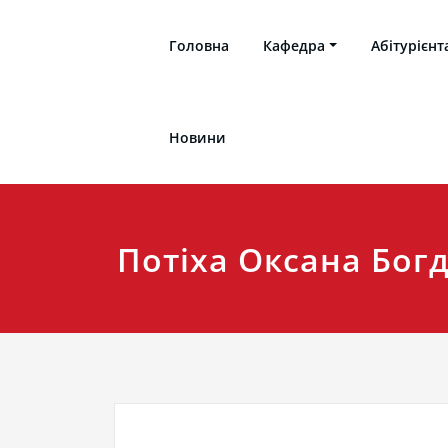
Перейти
до
Головна
Кафедра
Абітурієнт
вмісту
Кафедра українознавства і філософії Терноп
Кафедра українознавст
Новини
Потіха Оксана Бог