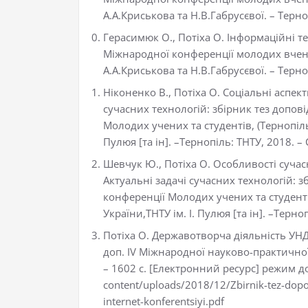
А.А.Криськова та Н.В.Габрусєвої. – Терноп
Герасимюк О., Потіха О. Інформаційні тех
Міжнародної конференції молодих вчених 
А.А.Криськова та Н.В.Габрусєвої. – Терноп
Ніконенко В., Потіха О. Соціальні аспект
сучасних технологій: збірник тез допов
Молодих учених та студентів, (Тернопіль
Пулюя [та ін]. –Тернопіль: ТНТУ, 2018. – 
Шевчук Ю., Потіха О. Особливості сучас
Актуальні задачі сучасних технологій: 
конференції Молодих учених та студенті
України,ТНТУ ім. І. Пулюя [та ін]. –Терно
Потіха О. Державотворча діяльність УНД
доп. IV Міжнародної науково-практичної 
– 1602 с. [Електронний ресурс] режим д
content/uploads/2018/12/Zbirnik-tez-dop
internet-konferentsiyi.pdf