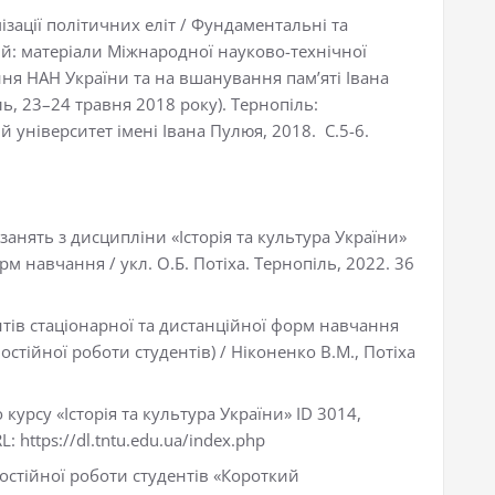
ізації політичних еліт / Фундаментальні та
й: матеріали Міжнародної науково-технічної
ння НАН України та на вшанування пам’яті Івана
ль, 23–24 травня 2018 року). Тернопіль:
університет імені Івана Пулюя, 2018. С.5-6.
анять з дисципліни «Історія та культура України»
рм навчання / укл. О.Б. Потіха. Тернопіль, 2022. 36
ентів стаціонарної та дистанційної форм навчання
остійної роботи студентів) / Ніконенко В.М., Потіха
урсу «Історія та культура України» ID 3014,
: https://dl.tntu.edu.ua/index.php
остійної роботи студентів «Короткий