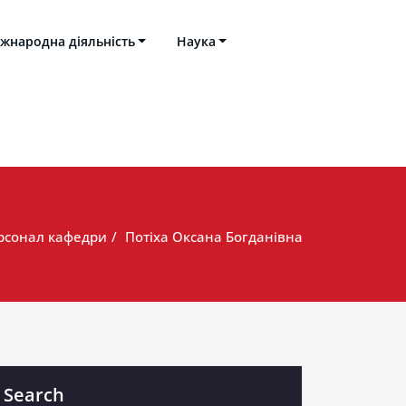
жнародна діяльність
Наука
Івана Пулюя
рсонал кафедри
Потіха Оксана Богданівна
Search