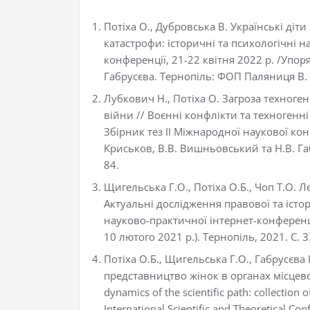
Потіха О., Дубровська В. Українські діти
катастрофи: історичні та психологічні н
конференції, 21-22 квітня 2022 р. /Упор
Габрусєва. Тернопіль: ФОП Паляниця В. А
Лубкович Н., Потіха О. Загроза техноге
війни // Воєнні конфлікти та техногенні
Збірник тез ІІ Міжнародної наукової конф
Криськов, В.В. Вишньовський та Н.В. Габ
84.
Щигельська Г.О., Потіха О.Б., Чоп Т.О. Л
Актуальні дослідження правової та істо
науково-практичної інтернет-конференції
10 лютого 2021 р.). Тернопіль, 2021. С. 
Потіха О.Б., Щигельська Г.О., Габрусєв
представництво жінок в органах місцево
dynamics of the scientific path: collection 
International Scientific and Theoretical Con