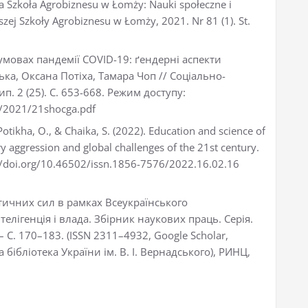
a Szkoła Agrobiznesu w Łomży: Nauki społeczne i
j Szkoły Agrobiznesu w Łomży, 2021. Nr 81 (1). St.
умовах пандемії COVID-19: ґендерні аспекти
ка, Оксана Потіха, Тамара Чоп // Соціально-
п. 2 (25). С. 653-668. Режим доступу:
df/2021/21shocga.pdf
otikha, O., & Chaika, S. (2022). Education and science of
ary aggression and global challenges of the 21st century.
://doi.org/10.46502/issn.1856-7576/2022.16.02.16
ітичних сил в рамках Всеукраїнського
телігенція і влада. Збірник наукових праць. Серія.
 – С. 170–183. (ISSN 2311–4932, Google Scholar,
бібліотека України ім. В. І. Вернадського), РИНЦ,