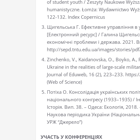
of student youth / Zeszyty Naukowe Wyższ
humanistyczne. Łomża: Wydawnictwo Wyższe
122-132. Index Copernicus
Щигельська Г. Ефективне управління в 
[Електронний ресурс] / Галина Щигельсь
економічні проблеми і держава. 2021. Ви
http://sepd.tntu.edu.ua/images/stories/p
Zinchenko, V., Kaidanovska, O., Boyko, A., P
Ukraine in the realities of large-scale milit
Journal of Eduweb, 16 (2), 223–233. https
(Web of Science)
Потіха О. Консолідація українських пол
національного конгресу (1933–1935) / Ін
Історія. Вип. 38. – Одеса: Екологія, 2018.
Наукова періодика України (Національна 
УРЖ “Джерело”)
УЧАСТЬ У КОНФЕРЕНЦІЯХ