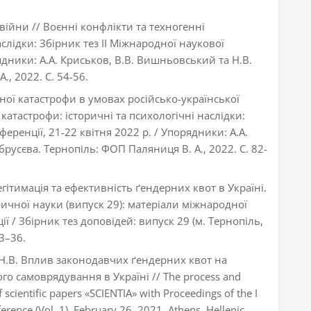
 війни // Воєнні конфлікти та техногенні
аслідки: Збірник тез ІІ Міжнародної наукової
ядники: А.А. Криськов, В.В. Вишньовський та Н.В.
., 2022. С. 54-56.
нної катастрофи в умовах російсько-української
 катастрофи: історичні та психологічні наслідки:
еренції, 21-22 квітня 2022 р. / Упорядники: А.А.
русєва. Тернопіль: ФОП Паляниця В. А., 2022. С. 82-
егітимація та ефективність ґендерних квот в Україні.
ричної науки (випуск 29): матеріали міжнародної
 / Збірник тез доповідей: випуск 29 (м. Тернопіль,
33–36.
а Н.В. Вплив законодавчих ґендерних квот на
го самоврядування в Україні // The process and
of scientific papers «SCIENTIA» with Proceedings of the I
ference (Vol. 1), February 26, 2021. Athens, Hellenic