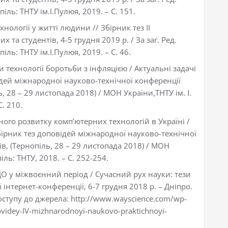
іль: ТНТУ ім.І.Пулюя, 2019. – С. 151.
нології у житті людини // Збірник тез ІІ
та студентів, 4-5 грудня 2019 р. / За заг. Ред.
іль: ТНТУ ім.І.Пулюя, 2019. – С. 46.
и технології боротьби з інфляцією / Актуальні задачі
ідей міжнародної науково-технічної конференції
, 28 – 29 листопада 2018) / МОН України,ТНТУ ім. І.
С. 210.
ного розвитку комп’ютерних технологій в Україні /
збірник тез доповідей міжнародної науково-технічної
в, (Тернопіль, 28 – 29 листопада 2018) / МОН
піль: ТНТУ, 2018. – С. 252-254.
О у міжвоєнний період / Сучасний рух науки: тези
інтернет-конференції, 6-7 грудня 2018 р. – Дніпро.
оступу до джерела: http://www.wayscience.com/wp-
ovidey-IV-mizhnarodnoyi-naukovo-praktichnoyi-