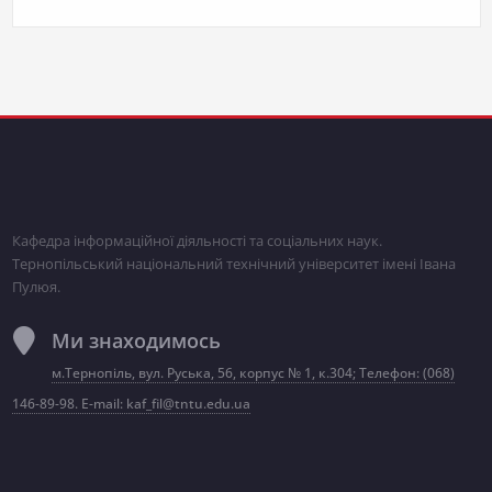
Кафедра інформаційної діяльності та соціальних наук.
Тернопільський національний технічний університет імені Івана
Пулюя.
Ми знаходимось
м.Тернопіль, вул. Руська, 56, корпус № 1, к.304; Телефон: (068)
146-89-98. E-mail: kaf_fil@tntu.edu.ua