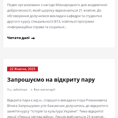
Подію організовано з нагоди Міжнародного дня академічної
доброчесності, який щороку відзначається 21 жовтня. До
обговорення долучилися викладачі кафедри та студентки
другого курсу спеціальності В13, освітньої програми
«Інформаційна справа та соціальні…
Читати далі
22 Жовтня, 2025
Запрошуємо на відкриту пару
Від
adminuz
в
Без категорії
Відкрита пара к.юр.н., старшого викадача Ігора Романовича
Вітика Запрошуємо усіх бажаючих долучитись до відкритого
заняття курсу “Історія та культура України”. Тема відкритої
лекції «Перша світова війна». Лекція відбудеться 23 жовтня…