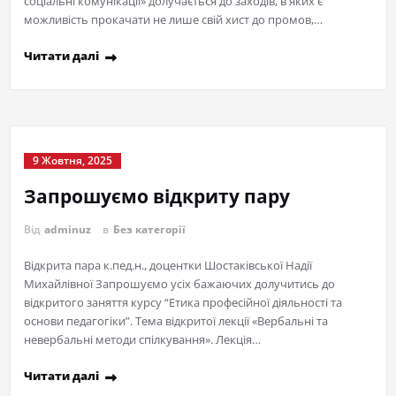
соціальні комунікації» долучається до заходів, в яких є
можливість прокачати не лише свій хист до промов,…
Читати далі
9 Жовтня, 2025
Запрошуємо відкриту пару
Від
adminuz
в
Без категорії
Відкрита пара к.пед.н., доцентки Шостаківської Надії
Михайлівної Запрошуємо усіх бажаючих долучитись до
відкритого заняття курсу “Етика професійної діяльності та
основи педагогіки”. Тема відкритої лекції «Вербальні та
невербальні методи спілкування». Лекція…
Читати далі