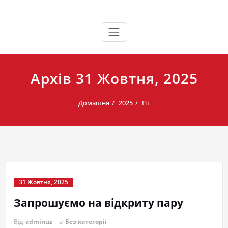
Перейти
Кафедра українознавства і філософії Тернопільського
Кафедра українознавства і
до
національного технічного університету імені Івана Пулюя
вмісту
філософії
Архів 31 Жовтня, 2025
Домашня
2025
Пт
31 Жовтня, 2025
Запрошуємо на відкриту пару
Від
adminuz
в
Без категорії